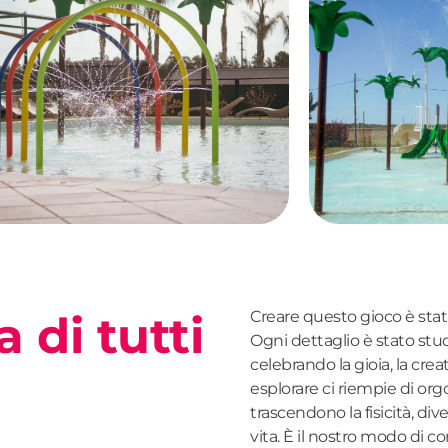
su
1
/
5
a di tutti
Creare questo gioco è stat
Ogni dettaglio è stato stu
celebrando la gioia, la crea
esplorare ci riempie di or
trascendono la fisicità, di
vita. È il nostro modo di co