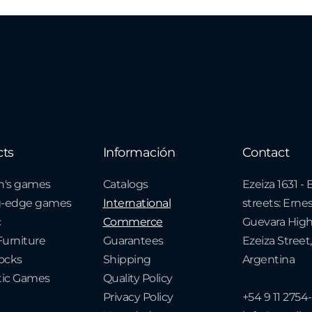
cts
Información
Contact
n's games
Catalogs
Ezeiza 1631 
g-edge games
International
streets: Erne
c
Commerce
Guevara Hig
urniture
Guarantees
Ezeiza Street,
cks
Shipping
Argentina
ic Games
Quality Policy
Privacy Policy
+54 9 11 2754