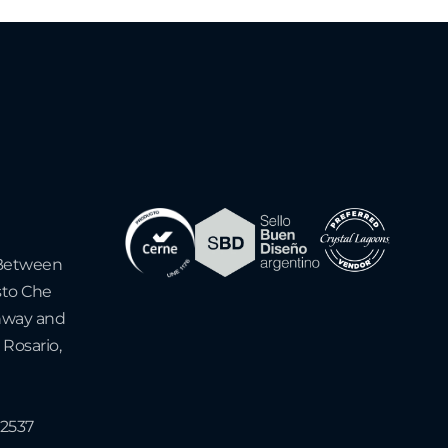
- Between
sto Che
hway and
 Rosario,
-2537