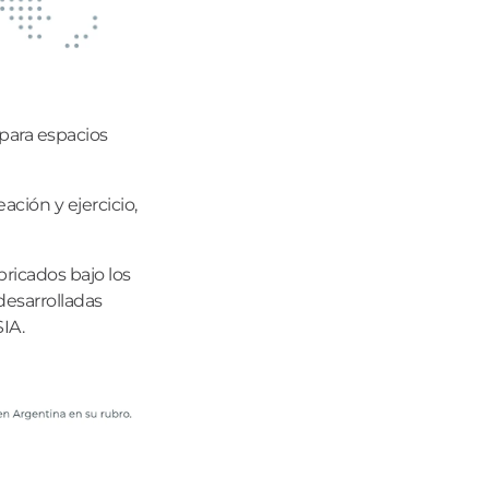
 para espacios
ción y ejercicio,
ricados bajo los
desarrolladas
IA.