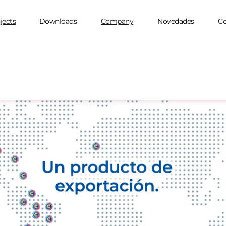
jects
Downloads
Company
Novedades
Co