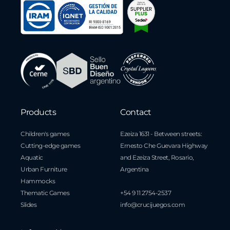
Products
Contact
Children's games
Ezeiza 1631 - Between streets:
Cutting-edge games
Ernesto Che Guevara Highway
Aquatic
and Ezeiza Street, Rosario,
Urban Furniture
Argentina
Hammocks
Thematic Games
+54 9 11 2754-2537
Slides
info@crucijuegos.com