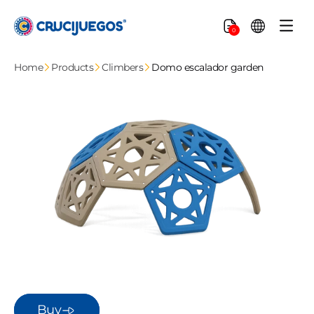
Skip to
content
Cart
0
Home
Products
Climbers
Domo escalador garden
Buy