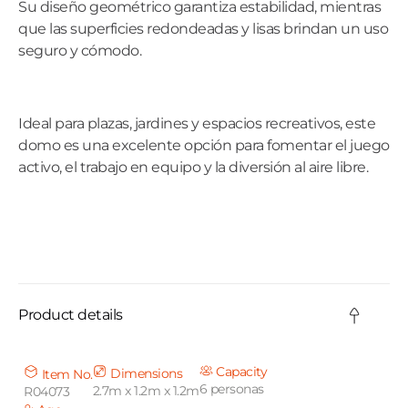
Su diseño geométrico garantiza estabilidad, mientras
que las superficies redondeadas y lisas brindan un uso
seguro y cómodo.
Ideal para plazas, jardines y espacios recreativos, este
domo es una excelente opción para fomentar el juego
activo, el trabajo en equipo y la diversión al aire libre.
C
o
Product details
l
l
Capacity
Dimensions
Item No.
6 personas
2.7m x 1.2m x 1.2m
R04073
a