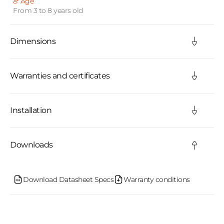
Age
From 3 to 8 years old
p
s
Dimensions
i
b
Warranties and certificates
l
Installation
e
c
Downloads
o
n
Download Datasheet Specs
Warranty conditions
t