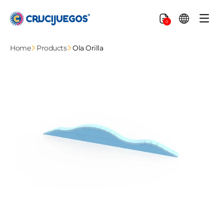
Skip to
content
Cart
0
Home
Products
Ola Orilla