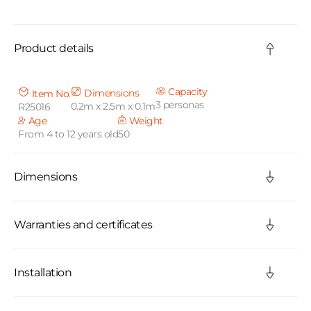
C
o
Product details
l
l
Capacity
Dimensions
Item No.
3 personas
0.2m x 2.5m x 0.1m
R25016
a
Age
Weight
From 4 to 12 years old
50
p
s
Dimensions
i
b
Warranties and certificates
l
Installation
e