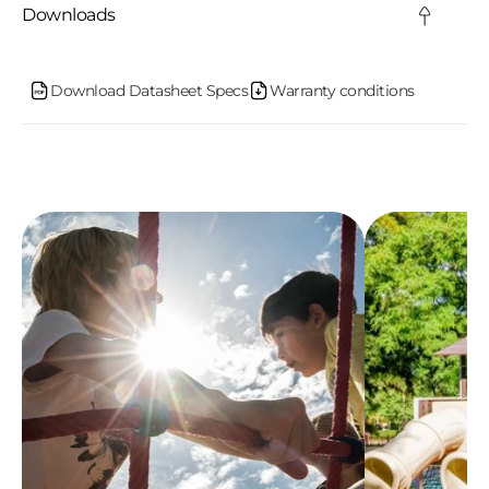
c
Downloads
o
n
Download Datasheet Specs
Warranty conditions
t
e
n
t