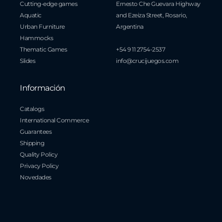
Cutting-edge games
Ernesto Che Guevara Highway
Aquatic
and Ezeiza Street, Rosario,
Urban Furniture
Argentina
Hammocks
Thematic Games
+54 9 11 2754-2537
Slides
info@crucijuegos.com
Información
Catalogs
International Commerce
Guarantees
Shipping
Quality Policy
Privacy Policy
Novedades